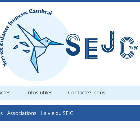
vités
Infos utiles
Contactez-nous !
es
Associations
La vie du SEJC