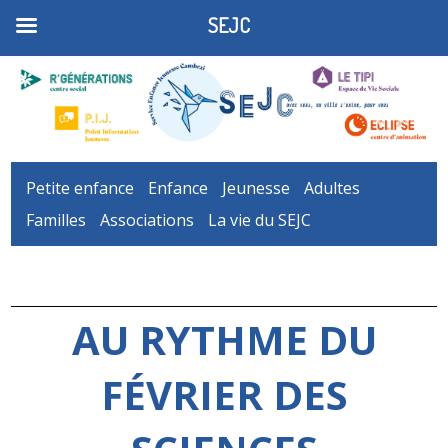
SEJC
Petite enfance
Enfance
Jeunesse
Adultes
Familles
Associations
La vie du SEJC
AU RYTHME DU
FÉVRIER DES